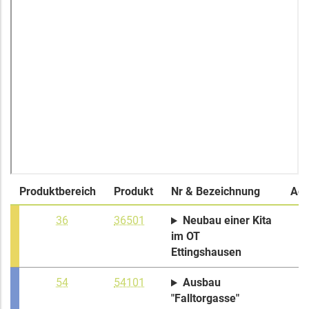
Produktbereich
Produkt
Nr & Bezeichnung
Adr
36
36501
Neubau einer Kita
im OT
Ettingshausen
54
54101
Ausbau
"Falltorgasse"