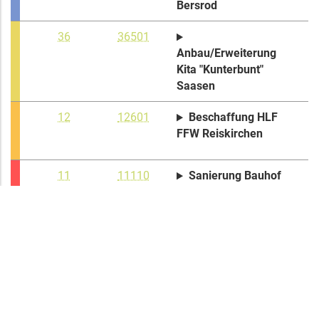
Bersrod
36
36501
Anbau/Erweiterung
Kita "Kunterbunt"
Saasen
12
12601
Beschaffung HLF
FFW Reiskirchen
11
11110
Sanierung Bauhof
Reiskirchen
12
12601
Sanierung FFW
Reiskirchen
54
54101
Straßenbau "Im
Kleegarten"
Ettingshausen